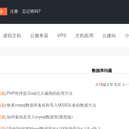
注册
忘记密码?
虚拟主机
云服务器
VPS
主机租用
云建站
数据库问题
共
18
篇文章 首页 上
问题
PHP程序提示sql注入漏洞的处理方法
]
问题
恢复mssql数据库备份和导入MSSQL备份数据方法
]
问题
如何备份及导入mysql数据库(图形版)
]
问题
[原创]如何将Mysql数据库如4.0X版升级为4.1/5.x版？
]